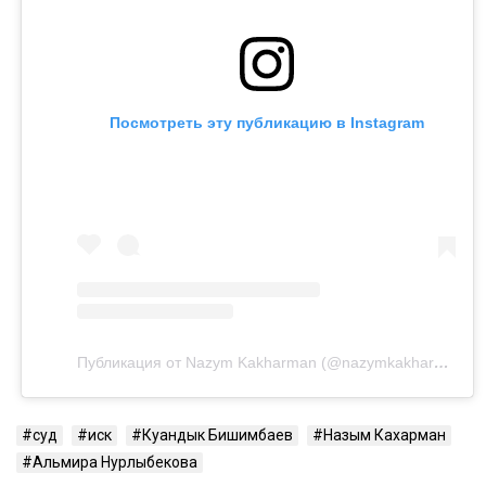
Куандыком Бишимбаевым. Во время брака женщина
столкнулась с изменами, тотальным контролем,
психологическим давлением и физической
агрессией.
Напомним, бывший министр национальной
экономики Куандык Бишимбаев отбывает 24-летний
срок по делу об убийстве Салтанат Нукеновой. Ранее
он также был осужден за коррупцию.