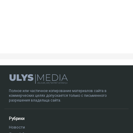
Посмотреть эту публикацию в Instagram
Публикация от Nazym Kakharman (@nazymkakharman)
суд
иск
Куандык Бишимбаев
Назым Кахарман
Альмира Нурлыбекова