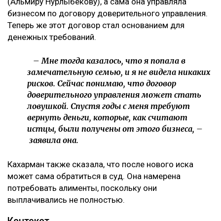
Иск спустя годы
Как поведала Назым Кахарман, претензии связаны с
фитнес-клубом, которым она управляла после
рождения второго ребенка.
– Это уже четвертый иск за два года в мою
сторону, но первый – от бывшей свекрови. Я
за все это время подала только один иск, о
лишении родительских прав. У меня
ощущение, что в их мире я виновата во всем:
что развелась, что высказала свое мнение,
что дети не хотят общаться с ними, –
комментирует она.
По её словам, помещение, где работал фитнес-клуб,
было оформлено на мать Куандыка Бишимбаева
(Альмиру Нурлыбекову), а сама она управляла
бизнесом по договору доверительного управления.