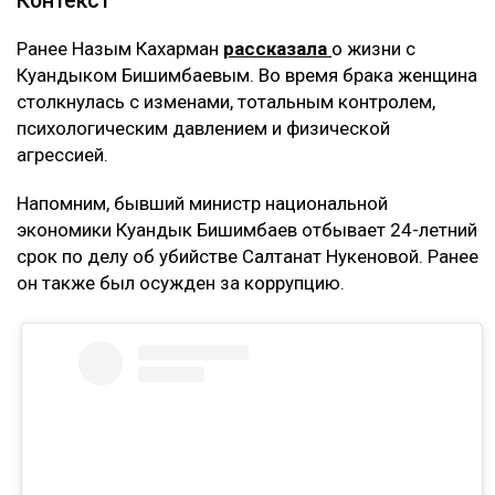
Теперь же этот договор стал основанием для
денежных требований.
– Мне тогда казалось, что я попала в
замечательную семью, и я не видела никаких
рисков. Сейчас понимаю, что договор
доверительного управления может стать
ловушкой. Спустя годы с меня требуют
вернуть деньги, которые, как считают
истцы, были получены от этого бизнеса, –
заявила она.
Кахарман также сказала, что после нового иска
может сама обратиться в суд. Она намерена
потребовать алименты, поскольку они
выплачивались не полностью.
Контекст
Ранее Назым Кахарман
рассказала
о жизни с