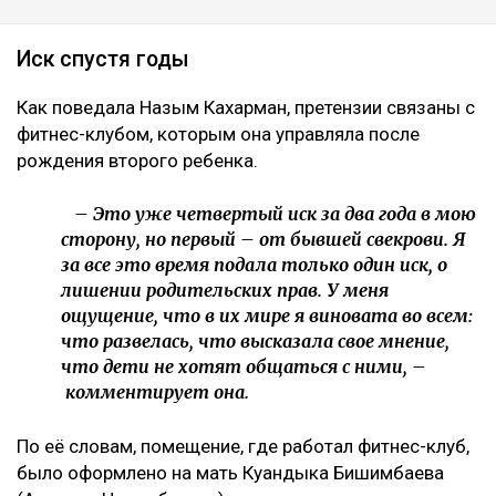
Коллаж Ulysmedia.kz
Назым Кахарман сообщила, что мать ее бывшего
мужа Куандыка Бишимбаева подала против нее иск
почти на 25 млн тенге. По словам Кахарман, это
четвертое судебное разбирательство,
инициированное семьей осужденного экс-министра
за последние два года, ссообщает Ulysmedia.kz.
ЧИТАЙТЕ ТАКЖЕ
Показания против Бажкеновой: что вскрылось на
очередном заседании суда
На бездомных и психически больных людей массово
оформляли кредиты в Казахстане
В колонии ВКО новичка заставляли платить за
«спокойную жизнь»