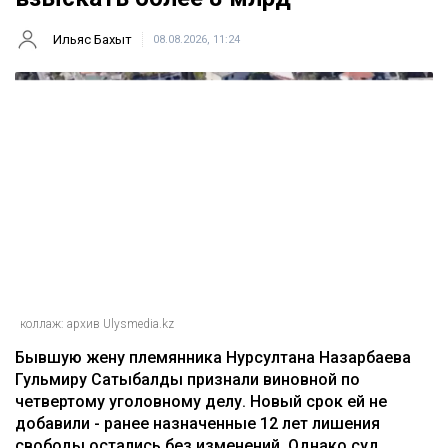
Ильяс Бахыт
08.08.2026, 11:24
коллаж: архив Ulysmedia.kz
Бывшую жену племянника Нурсултана Назарбаева
Гульмиру Сатыбалды признали виновной по
четвертому уголовному делу. Новый срок ей не
добавили - ранее назначенные 12 лет лишения
свободы остались без изменений. Однако суд