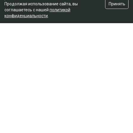
Принять
Продолжая использование сайта, вы
соглашаетесь с нашей
политикой
конфиденциальности
.
Главная
Новости
Отец погибшей в ДТП на аль-
Фараби потребовал с Александра
Пака 100 миллионов
Динара Бекболаева
07.08.2026, 14:27
Коллаж Ulysmedia.kz
Апелляционный суд Алматы рассмотрел спор о
размере компенсации морального вреда по делу о