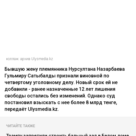
коллаж: архив Ulysmedia.kz
Бывшую жену племянника Нурсултана Назарбаева
Гульмиру Сатыбалды признали виновной по
четвертому уголовному делу. Новый срок ей не
добавили - ранее назначенные 12 лет лишения
свободы остались без изменений. Однако суд
постановил взыскать с нее более 8 млрд тенге,
передаёт Ulysmedia.kz.
ЧИТАЙТЕ ТАКЖЕ
Трампу запретили строить бальный зал в Белом доме