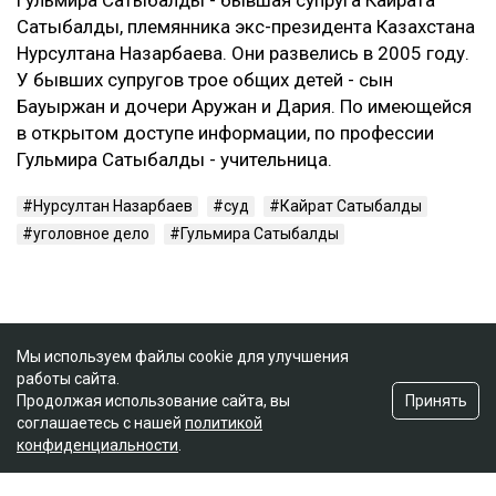
Гульмира Сатыбалды - бывшая супруга Кайрата
Сатыбалды, племянника экс-президента Казахстана
Нурсултана Назарбаева. Они развелись в 2005 году.
У бывших супругов трое общих детей - сын
Бауыржан и дочери Аружан и Дария. По имеющейся
в открытом доступе информации, по профессии
Гульмира Сатыбалды - учительница.
Нурсултан Назарбаев
суд
Кайрат Сатыбалды
уголовное дело
Гульмира Сатыбалды
Мы используем файлы cookie для улучшения
работы сайта.
Принять
Продолжая использование сайта, вы
соглашаетесь с нашей
политикой
конфиденциальности
.