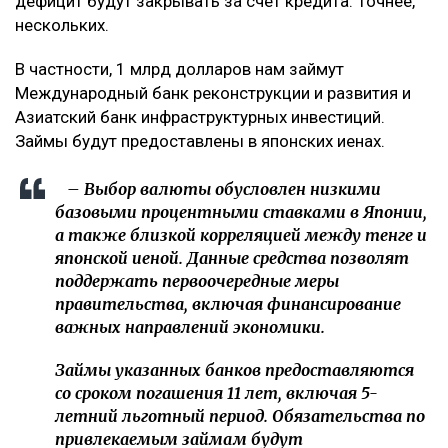
Темирлан Анарбеков привлек внимание европейцев
Ажиотаж в Астане: бесплатная раздача продукции
привела к столпотворению
Свои денег не хватает
В ходе пленарного заседания мажилиса министр
финансов РК Мади Такиев рассказал, каким образом
правительство планирует закрывать кассовый
разрыв казахстанского бюджета.
В целом, никаких инноваций не предвидится:
дефицит будут закрывать за счет кредита. Точнее,
нескольких.
В частности, 1 млрд долларов нам займут
Международный банк реконструкции и развития и
Азиатский банк инфраструктурных инвестиций.