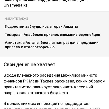
Фото: Pixabay
О планах по привлечению двух займов у
международных институтов развития для закрытия
дыр в госбюджете поведал мажилисменам министр
финансов РК Мади Такиев. Занять у Азиатского
банка инфраструктурных инвестиций и
Международного банка реконструкции и развития
планируется миллиард долларов, сообщает
Ulysmedia.kz.
ЧИТАЙТЕ ТАКЖЕ
Подростки заблудились в горах Алматы