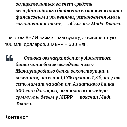
Займы будут предоставлены в японских иенах.
– Выбор валюты обусловлен низкими
базовыми процентными ставками в Японии,
а также близкой корреляцией между тенге и
японской иеной. Данные средства позволят
поддержать первоочередные меры
правительства, включая финансирование
важных направлений экономики.
Займы указанных банков предоставляются
со сроком погашения 11 лет, включая 5-
летний льготный период. Обязательства по
привлекаемым займам будут
осуществляться за счет средств
республиканского бюджета в соответствии с
финансовыми условиями, установленными в
соглашении о займе, – объяснил Мади Такиев.
При этом АБИИ займет нам сумму, эквивалентную