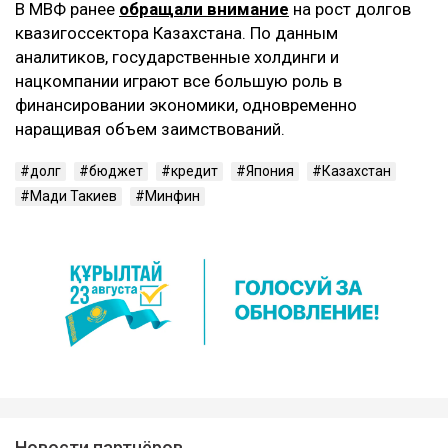
400 млн долларов, а МБРР – 600 млн.
– Ставка вознаграждения у Азиатского
банка чуть более выгодная, чем у
Международного банка реконструкции и
развития, то есть 1,15% против 1,2%, но у нас
есть лимит на займ от Азиатского банка –
400 млн долларов, поэтому остальную
сумму мы берем у МБРР, – пояснил Мади
Такиев.
Контекст
В МВФ ранее
обращали внимание
на рост долгов
квазигоссектора Казахстана. По данным
аналитиков, государственные холдинги и
нацкомпании играют все большую роль в
финансировании экономики, одновременно
наращивая объем заимствований.