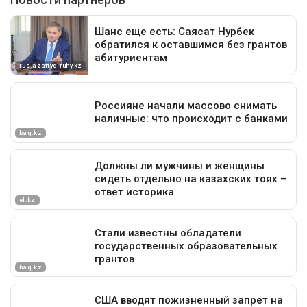
долг
бюджет
кредит
Япония
Казахстан
Мади Такиев
Минфин