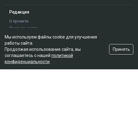
Редакция
О проекте
Правила сайта
Реклама на сайте
Мы используем файлы cookie для улучшения
Контакты
работы сайта.
Принять
Продолжая использование сайта, вы
Редакционная политика
соглашаетесь с нашей
политикой
конфиденциальности
.
Мы в социальных сетях
Подписаться на Google News
© 2026. ТОО "Ulys Media Group". Все права защищены.