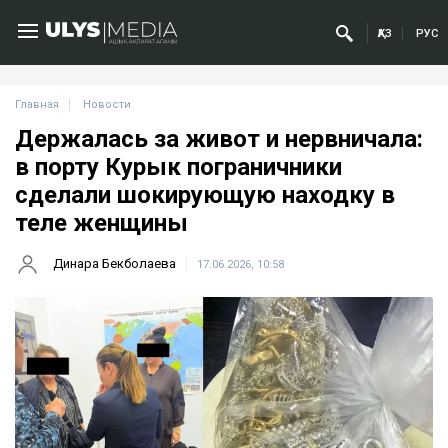
ҚАЗ
РУС
Главная
Новости
Держалась за живот и нервничала:
в порту Курык пограничники
сделали шокирующую находку в
теле женщины
Динара Бекболаева
17.06.2026, 10:58