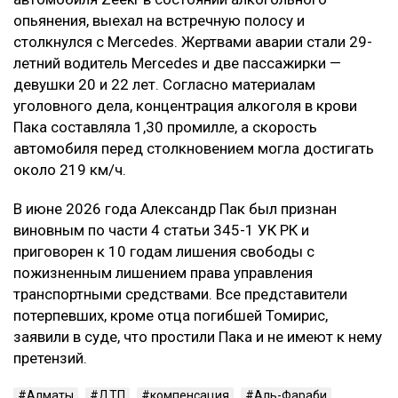
опьянения, выехал на встречную полосу и
столкнулся с Mercedes. Жертвами аварии стали 29-
летний водитель Mercedes и две пассажирки —
девушки 20 и 22 лет. Согласно материалам
уголовного дела, концентрация алкоголя в крови
Пака составляла 1,30 промилле, а скорость
автомобиля перед столкновением могла достигать
около 219 км/ч.
В июне 2026 года Александр Пак был признан
виновным по части 4 статьи 345-1 УК РК и
приговорен к 10 годам лишения свободы с
пожизненным лишением права управления
транспортными средствами. Все представители
потерпевших, кроме отца погибшей Томирис,
заявили в суде, что простили Пака и не имеют к нему
претензий.
Алматы
ДТП
компенсация
Аль-Фараби