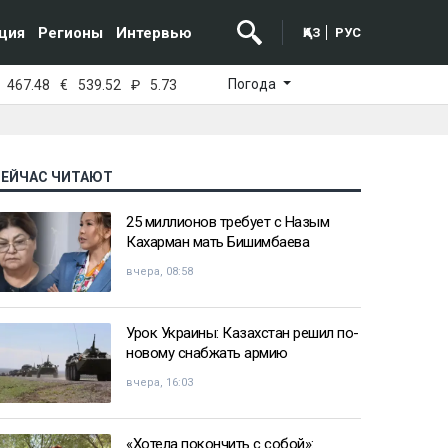
ция
Регионы
Интервью
ҚАЗ
РУС
Погода
467.48
€
539.52
₽
5.73
СЕЙЧАС ЧИТАЮТ
25 миллионов требует с Назым
Кахарман мать Бишимбаева
вчера, 08:58
Урок Украины: Казахстан решил по-
новому снабжать армию
вчера, 16:03
«Хотела покончить с собой»: