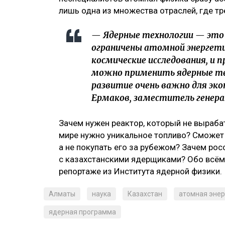
лишь одна из множества отраслей, где т
— Ядерные технологии — это 
ограничены атомной энергетик
космические исследования, и п
можно применить ядерные тех
развитие очень важно для эко
Ермаков, заместитель генера
Зачем нужен реактор, который не выраб
мире нужно уникальное топливо? Сможет 
а не покупать его за рубежом? Зачем ро
с казахстанскими ядерщиками? Обо всём
репортаже из Института ядерной физики.
Алматы
наука
Казахстан
атомная энер
ядерная программа