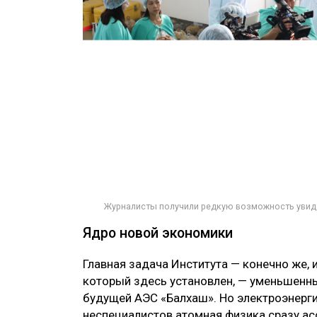
Журналисты получили редкую возможность увиде
Ядро новой экономики
Главная задача Института — конечно же, 
который здесь установлен, — уменьшенны
будущей АЭС «Балхаш». Но электроэнерги
неспециалистов атомная физика сразу асс