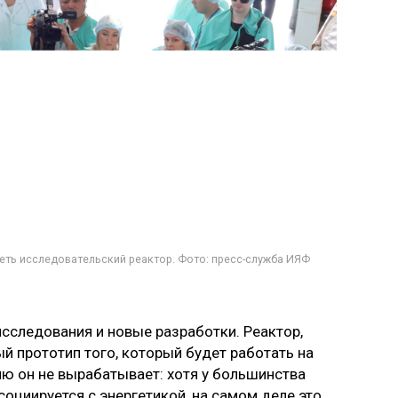
ть исследовательский реактор. Фото: пресс-служба ИЯФ
исследования и новые разработки. Реактор,
й прототип того, который будет работать на
ю он не вырабатывает: хотя у большинства
оциируется с энергетикой, на самом деле это