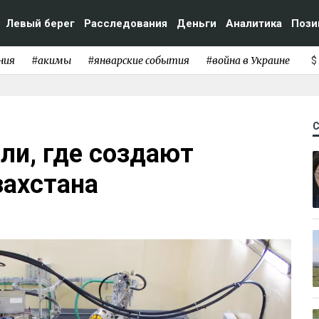
Левый берег
Расследования
Деньги
Аналитика
Пози
ния
#акимы
#январские события
#война в Украине
$
ли, где создают
захстана