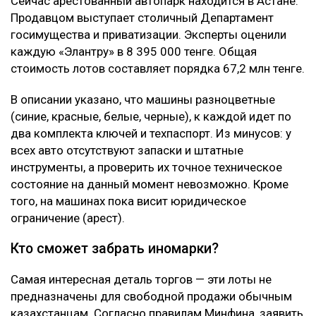
Что за машины и сколько они стоят?
На государственной торговой площадке sauda.e-
qazyna.kz выставлены на продажу восемь
автомобилей Hyundai Elantra 2025 года выпуска,
конфискованных по приговору суда у Ерболата
Жанабылова и Эльмиры Толегеновой. Все машины
были оформлены на компанию ТОО «Zhana
Business», принадлежащую Толегеновой.
Сейчас арестованный автопарк находится в Астане.
Продавцом выступает столичный Департамент
госимущества и приватизации. Эксперты оценили
каждую «Элантру» в 8 395 000 тенге. Общая
стоимость лотов составляет порядка 67,2 млн тенге.
В описании указано, что машины разноцветные
(синие, красные, белые, черные), к каждой идет по
два комплекта ключей и техпаспорт. Из минусов: у
всех авто отсутствуют запаски и штатные