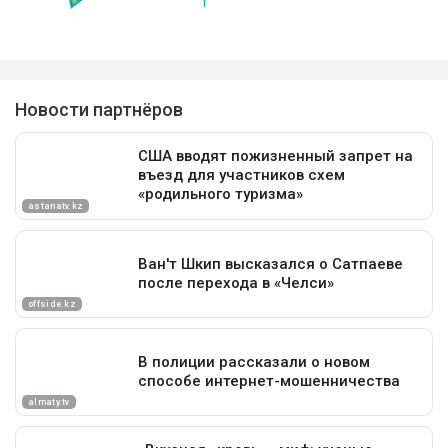
LX600 суд в итоге пожалел — арест с них сняли и
вернули владельцам.
автомобили
торги
конфискация
Ерболат Жанабылов
Эльмира Толегенова