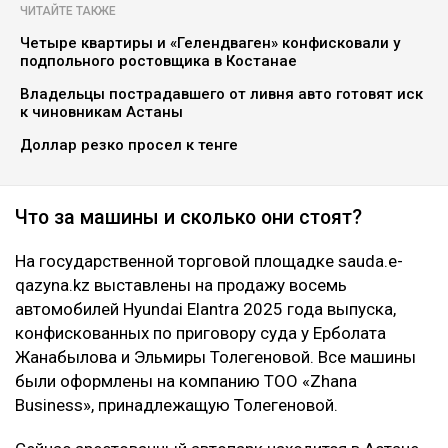
Коллаж Ulysmedia.kz
Восемь новеньких иномарок, изъятых по громкому
уголовному делу популярных казахстанских
блогеров, появились в госреестре. Но купить их
обычному гражданину не получится, сообщает
Ulysmedia.kz.
ЧИТАЙТЕ ТАКЖЕ
Четыре квартиры и «Гелендваген» конфисковали у
подпольного ростовщика в Костанае
Владельцы пострадавшего от ливня авто готовят иск
к чиновникам Астаны
Доллар резко просел к тенге