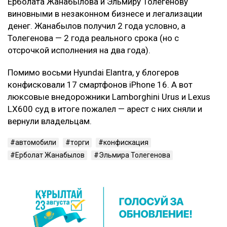
Государственные политические служащие и
аппараты госорганов.
Обычным государственным юрлицам для передачи
на баланс в общем порядке эти машины также не
предлагаются.
Контекст
Напомним, 27 апреля 2026 года суд Астаны признал
Ерболата Жанабылова и Эльмиру Толегенову
виновными в незаконном бизнесе и легализации
денег. Жанабылов получил 2 года условно, а
Толегенова — 2 года реального срока (но с
отсрочкой исполнения на два года).
Помимо восьми Hyundai Elantra, у блогеров
конфисковали 17 смартфонов iPhone 16. А вот
люксовые внедорожники Lamborghini Urus и Lexus