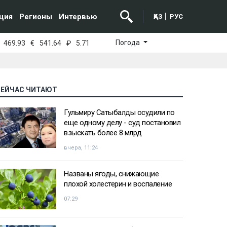
ция
Регионы
Интервью
ҚАЗ
РУС
Погода
469.93
€
541.64
₽
5.71
СЕЙЧАС ЧИТАЮТ
Гульмиру Сатыбалды осудили по
еще одному делу - суд постановил
взыскать более 8 млрд
вчера, 11:24
Названы ягоды, снижающие
плохой холестерин и воспаление
07:29