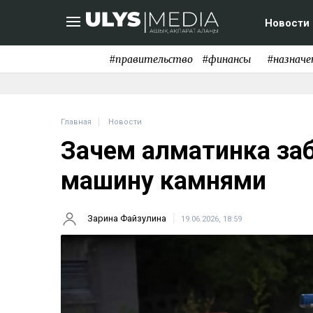
Новости
#правительство
#финансы
#назначе
Главная
Новости
Зачем алматинка за
машину камнями
Зарина Файзулина
19.06.2026, 18:59