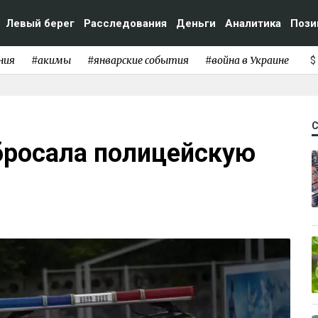
Левый берег
Расследования
Деньги
Аналитика
Пози
ния
#акимы
#январские события
#война в Украине
$
бросала полицейскую