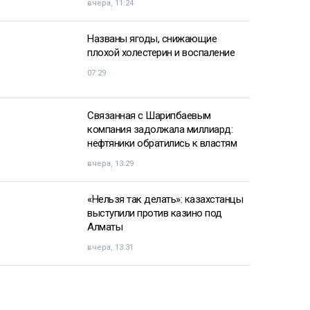
вчера, 11:24
Названы ягоды, снижающие
плохой холестерин и воспаление
07:29
Связанная с Шарипбаевым
компания задолжала миллиард:
нефтяники обратились к властям
вчера, 13:29
«Нельзя так делать»: казахстанцы
выступили против казино под
Алматы
вчера, 13:31