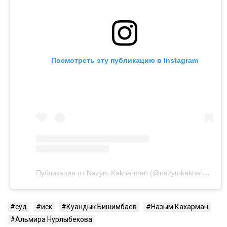
Посмотреть эту публикацию в Instagram
Публикация от Nazym Kakharman (@nazymkakharman)
суд
иск
Куандык Бишимбаев
Назым Кахарман
Альмира Нурлыбекова