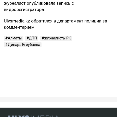
словам, у мужчины диагностировали сотрясение
головного мозга, множественные ушибы внутренних
органов, переломы ребер с обеих сторон, а также
сложный перелом коленного сустава с разрывом
связок. Врачи, как утверждает Сарсеков, не
исключают, что последствия могут привести к
инвалидности.
– Пока же остается один бесспорный факт:
человек находится в больнице с
тяжелейшими травмами. И именно этот
факт сегодня выглядит куда более реальным,
чем любые конспирологические версии, –
написал
он.
ДТП с участием Динары Егеубаевой произошло в
Алматы несколько дней назад. После аварии
журналист опубликовала запись с
видеорегистратора.