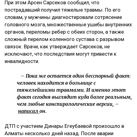
и сам врезался в ее автомобиль.
– Я на сто процентов уверена, что это был
заказ.
Появилось фото без лица, якобы,
велосипедиста с перебинтованными ногами,
которое сопровождалось перечислением его
травм. В их числе сломанная нога и
разорванные связки, которые, якобы могут
оставить его инвалидом. На самом деле, в
списке больных диагноз велосипедиста -
ЗЧМТ и больше ничего. Ни одного перелома не
указано, – добавила она.
Что известно о состоянии велосипедиста
При этом Арсен Сарсеков сообщил, что
пострадавший получил тяжелые травмы. По его