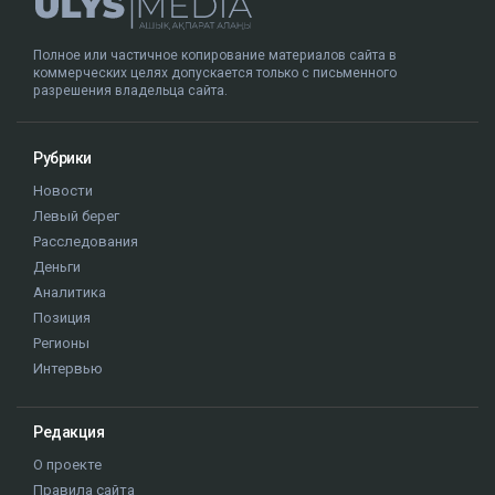
Ulysmedia.kz обратился в департамент полиции за
комментарием.
Алматы
ДТП
журналисты РК
Динара Егеубаева