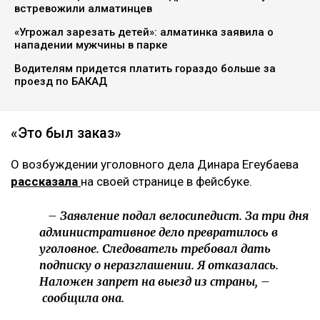
Главная
Новости
На Динару Егеубаеву завели
уголовное дело после ДТП
Курманов Байтас
05.08.2026, 12:46
Фото из аккаунта Динары Егеубаевой в соцсети
Журналисту запретили выезд из страны.
Расследование ведется по статье 345, части 1
Уголовного кодекса, сообщает Ulysmedia.kz.
ЧИТАЙТЕ ТАКЖЕ
«Пока он еще жив»: новые кадры с Кок-Жайляу
встревожили алматинцев
«Угрожал зарезать детей»: алматинка заявила о