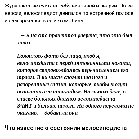
нападении мужчины в парке
Водителям придется платить гораздо больше за
проезд по БАКАД
«Это был заказ»
О возбуждении уголовного дела Динара Егеубаева
рассказала
на своей странице в фейсбуке.
– Заявление подал велосипедист. За три дня
административное дело превратилось в
уголовное. Следователь требовал дать
подписку о неразглашении. Я отказалась.
Наложен запрет на выезд из страны, –
сообщила она.
Журналист не считает себя виновной в аварии. По ее
версии, велосипедист двигался по встречной полосе