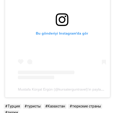
Bu gönderiyi Instagram'da gör
Mustafa Kürşat Ergün (@kursaterguntravel)'in paylaştığı bir gönderi
Турция
туристы
Казахстан
тюркские страны
тюрки