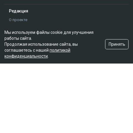
Редакция
О проекте
Правила сайта
Мы используем файлы cookie для улучшения
Реклама на сайте
работы сайта.
Контакты
Принять
Продолжая использование сайта, вы
Редакционная политика
соглашаетесь с нашей
политикой
конфиденциальности
.
Мы в социальных сетях
Подписаться на Google News
© 2026. ТОО "Ulys Media Group". Все права защищены.