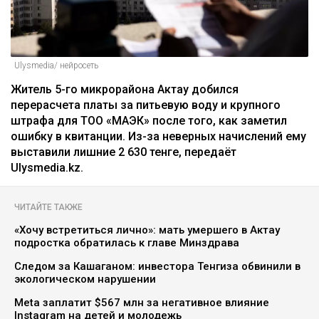
Ulysmedia/ нейросеть
Житель 5-го микрорайона Актау добился
перерасчета платы за питьевую воду и крупного
штрафа для ТОО «МАЭК» после того, как заметил
ошибку в квитанции. Из-за неверных начислений ему
выставили лишние 2 630 тенге, передаёт
Ulysmedia.kz.
ЧИТАЙТЕ ТАКЖЕ
«Хочу встретиться лично»: мать умершего в Актау
подростка обратилась к главе Минздрава
Следом за Кашаганом: инвестора Тенгиза обвинили в
экологическом нарушении
Meta заплатит $567 млн за негативное влияние
Instagram на детей и молодежь