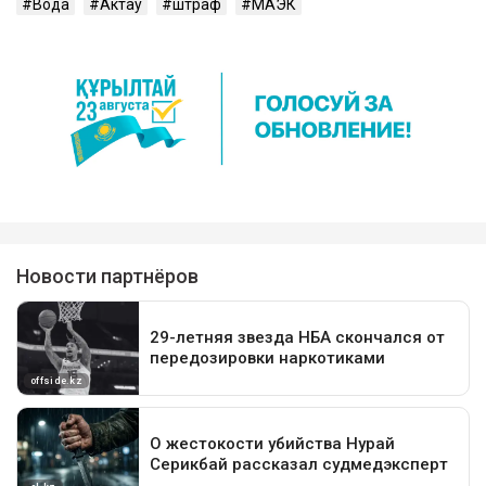
Вода
Актау
штраф
МАЭК