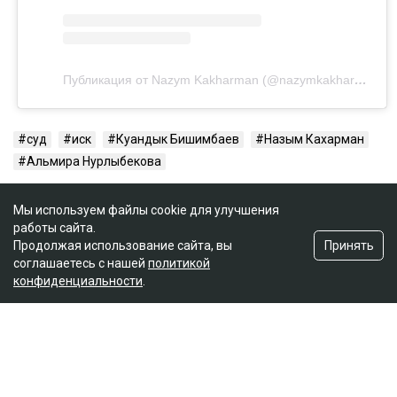
Публикация от Nazym Kakharman (@nazymkakharman)
суд
иск
Куандык Бишимбаев
Назым Кахарман
Альмира Нурлыбекова
Мы используем файлы cookie для улучшения
работы сайта.
Принять
Продолжая использование сайта, вы
соглашаетесь с нашей
политикой
конфиденциальности
.