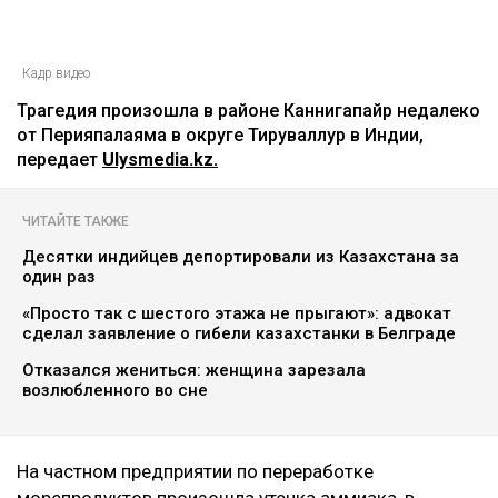
Кадр видео
Трагедия произошла в районе Каннигапайр недалеко
от Перияпалаяма в округе Тируваллур в Индии,
передает
Ulysmedia.kz.
ЧИТАЙТЕ ТАКЖЕ
Десятки индийцев депортировали из Казахстана за
один раз
«Просто так с шестого этажа не прыгают»: адвокат
сделал заявление о гибели казахстанки в Белграде
Отказался жениться: женщина зарезала
возлюбленного во сне
На частном предприятии по переработке
морепродуктов произошла утечка аммиака, в