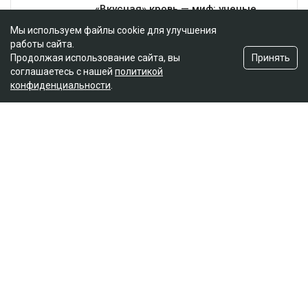
Мы используем файлы cookie для улучшения
работы сайта.
Принять
Продолжая использование сайта, вы
соглашаетесь с нашей
политикой
конфиденциальности
.
Главная
Новости
25 миллионов требует с Назым
Кахарман мать Бишимбаева
Зарина Файзулина
06.08.2026, 08:58
Коллаж Ulysmedia.kz
Назым Кахарман сообщила, что мать ее бывшего
мужа Куандыка Бишимбаева подала против нее иск