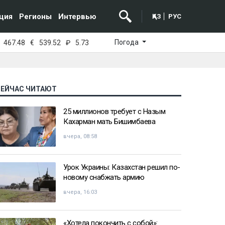
ция
Регионы
Интервью
ҚАЗ
РУС
Погода
467.48
€
539.52
₽
5.73
СЕЙЧАС ЧИТАЮТ
25 миллионов требует с Назым
Кахарман мать Бишимбаева
вчера, 08:58
Урок Украины: Казахстан решил по-
новому снабжать армию
вчера, 16:03
«Хотела покончить с собой»: