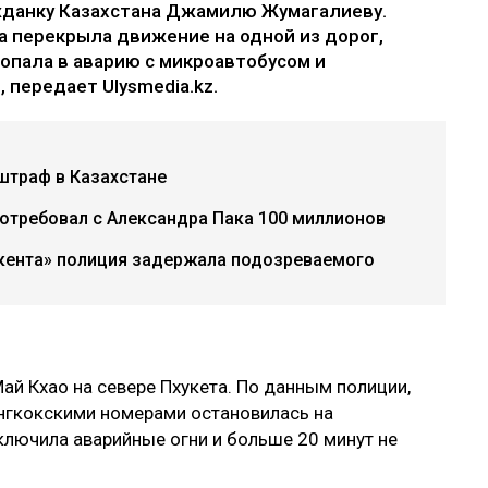
жданку Казахстана Джамилю Жумагалиеву.
ла перекрыла движение на одной из дорог,
попала в аварию с микроавтобусом и
 передает Ulysmedia.kz.
штраф в Казахстане
потребовал с Александра Пака 100 миллионов
акента» полиция задержала подозреваемого
ай Кхао на севере Пхукета. По данным полиции,
нгкокскими номерами остановилась на
 включила аварийные огни и больше 20 минут не