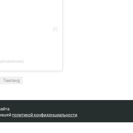
phuketinsta)
Таиланд
сайта.
 нашей
политикой конфиденциальности
.