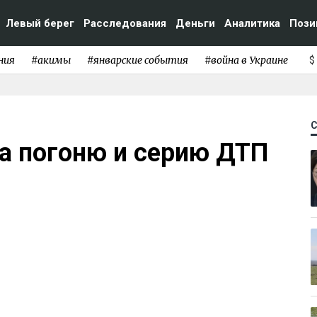
Левый берег
Расследования
Деньги
Аналитика
Пози
ния
#акимы
#январские события
#война в Украине
$
а погоню и серию ДТП