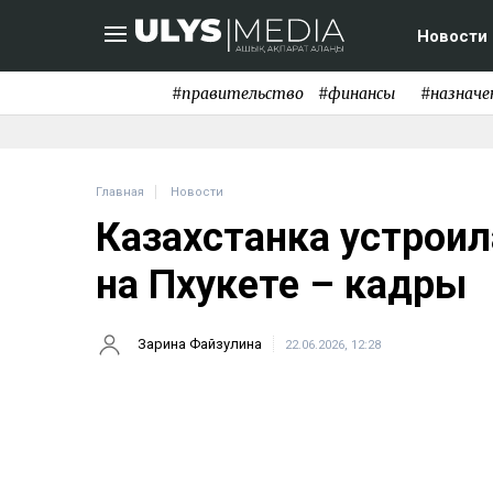
Новости
#правительство
#финансы
#назначе
Главная
Новости
Казахстанка устроил
на Пхукете – кадры
Зарина Файзулина
22.06.2026, 12:28