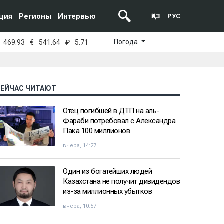
ция
Регионы
Интервью
ҚАЗ
РУС
Погода
469.93
€
541.64
₽
5.71
СЕЙЧАС ЧИТАЮТ
Отец погибшей в ДТП на аль-
Фараби потребовал с Александра
Пака 100 миллионов
вчера, 14:27
Один из богатейших людей
Казахстана не получит дивидендов
из-за миллионных убытков
вчера, 10:57