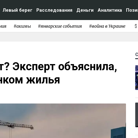
Левый берег
Расследования
Деньги
Аналитика
Пози
ния
#акимы
#январские события
#война в Украине
$
? Эксперт объяснила,
ынком жилья