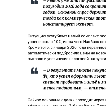
– Рынок уже это почувствова
полугодии 2026 года сократил
годом. Основной спрос держи
тогда как коммерческая ипот
констатирует
эксперт.
Ситуацию усугубляет целый комплекс эк
уровне около 10%, из-за чего Нацбанк не
Кроме того, с января 2026 года первично
автоматически подбросило цены на ново
сыграло и увеличение налоговой нагрузк
– В результате многие поку
Те, кто успел оформить льгот
спешат продавать жильё и ме
менее подвижным, — отмечае
Сейчас основные сделки проходят через 
«Наурыз» и продукты Отбасы банка. Одна