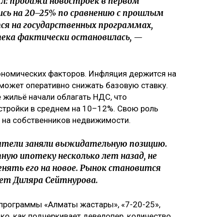
л: продажи новостроек в первом
ись на 20–25% по сравнению с прошлым
тся на государственных программах,
ека фактически остановилась, —
ономических факторов. Инфляция держится на
 может оперативно снижать базовую ставку.
е жильё начали облагать НДС, что
стройки в среднем на 10–12%. Свою роль
и на собственников недвижимости.
патели заняли выжидательную позицию.
ную ипотеку несколько лет назад, не
нять его на новое. Рынок становится
т Диляра Сейтнурова.
программы «Алматы жастары», «7-20-25»,
ко, как подчеркивает девелопер, количество