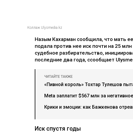
Коллаж Ulysmedia.kz
Назым Кахарман сообщила, что мать е
подала против нее иск почти на 25 млн
судебное разбирательство, иницииров
последние два года, ссообщает Ulysmed
ЧИТАЙТЕ ТАКЖЕ
«Пивной король» Тохтар Тулешов пыта
Meta заплатит $567 млн за негативно
Крики и эмоции: как Бажкенова отреа
Иск спустя годы