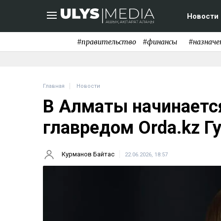
Новости
#правительство
#финансы
#назначе
Главная
Новости
В Алматы начинаетс
главредом Orda.kz Г
Курманов Байтас
22.06.2026, 18:57