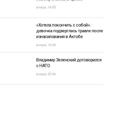
вчера, 16:03
«Хотела покончить с собой»:
девочка подверглась травле после
изнасилования в Актобе
вчера, 10:20
Владимир Зеленский договорился
с НАТО
вчера, 07:44