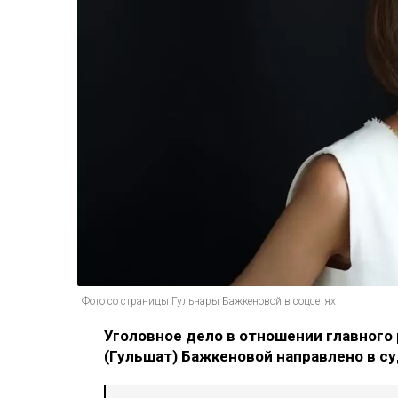
Фото со страницы Гульнары Бажкеновой в соцсетях
Уголовное дело в отношении главного 
(Гульшат) Бажкеновой направлено в су