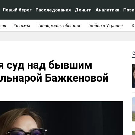
Левый берег
Расследования
Деньги
Аналитика
Пози
ния
#акимы
#январские события
#война в Украине
$
я суд над бывшим
ульнарой Бажкеновой