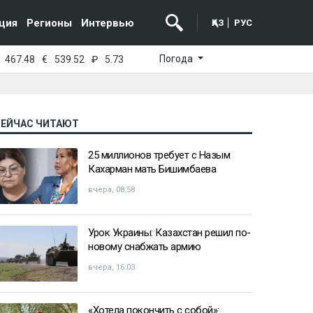
ция
Регионы
Интервью
ҚАЗ
РУС
Погода
467.48
€
539.52
₽
5.73
СЕЙЧАС ЧИТАЮТ
25 миллионов требует с Назым
Кахарман мать Бишимбаева
вчера, 08:58
Урок Украины: Казахстан решил по-
новому снабжать армию
вчера, 16:03
«Хотела покончить с собой»: