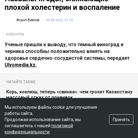
плохой холестерин и воспаление
Асыл Беков
09.08.2026, 07:29
botanichka
Ученые пришли к выводу, что темный виноград и
черника способны положительно влиять на
здоровье сердечно-сосудистой системы, передает
Ulysmedia.kz.
ЧИТАЙТЕ ТАКЖЕ
Корь, коклюш, теперь «свинка»: чем грозит Казахстану
массовый отказ от прививок
Мы используем файлы cookie для улучшения
Нейробиолог назвала три привычки, от которых
зависит работа мозга
работы сайта.
Принять
Продолжая использование сайта, вы
Так Солнце еще не видели: ученые получили рекордно
соглашаетесь с нашей
политикой
детальные снимки
конфиденциальности
.