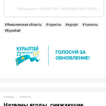
Публикация от КОКШЕТАУ / АКМОЛИНСКАЯ ОБЛАСТЬ🇰🇿 (@aqmolapress)
Акмолинская область
туристы
курорт
туалеты
Бурабай
Главная
Новости
Названы ягоды, снижающие