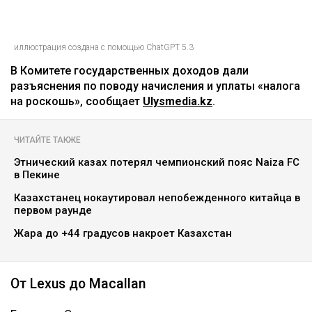
иллюстрация создана с помощью ChatGPT 5.3
В Комитете государственных доходов дали
разъяснения по поводу начисления и уплаты «налога
на роскошь», сообщает
Ulysmedia.kz
.
ЧИТАЙТЕ ТАКЖЕ
Этнический казах потерял чемпионский пояс Naiza FC
в Пекине
Казахстанец нокаутировал непобежденного китайца в
первом раунде
Жара до +44 градусов накроет Казахстан
От Lexus до Macallan