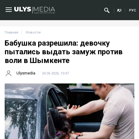
ҚАЗ
РУС
Главная
Новости
Бабушка разрешила: девочку
пытались выдать замуж против
воли в Шымкенте
Ulysmedia
24.06.2026, 10:07