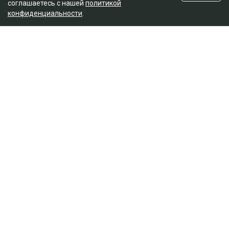
соглашаетесь с нашей
политикой
конфиденциальности
.
Посмотреть эту публикацию в Instagram
Публикация от Nazym Kakharman (@nazymkakharman)