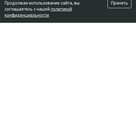
Принять
Продолжая использование сайта, вы
соглашаетесь с нашей
политикой
конфиденциальности
.
Иск спустя годы
Как поведала Назым Кахарман, претензии связаны с
фитнес-клубом, которым она управляла после
рождения второго ребенка.
– Это уже четвертый иск за два года в мою
сторону, но первый – от бывшей свекрови. Я
за все это время подала только один иск, о
лишении родительских прав. У меня
ощущение, что в их мире я виновата во всем:
что развелась, что высказала свое мнение,
что дети не хотят общаться с ними, –
комментирует она.
По её словам, помещение, где работал фитнес-клуб,
было оформлено на мать Куандыка Бишимбаева