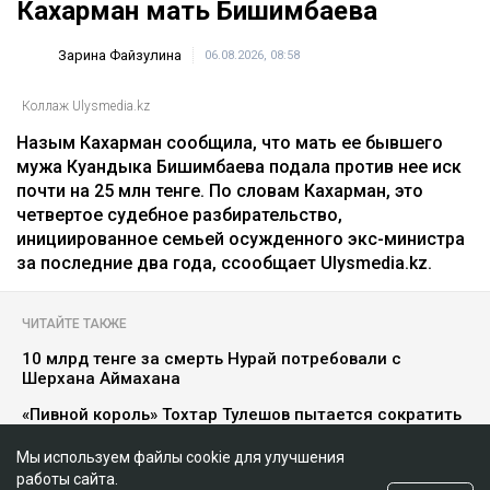
Кахарман мать Бишимбаева
Зарина Файзулина
06.08.2026, 08:58
Коллаж Ulysmedia.kz
Назым Кахарман сообщила, что мать ее бывшего
мужа Куандыка Бишимбаева подала против нее иск
почти на 25 млн тенге. По словам Кахарман, это
четвертое судебное разбирательство,
инициированное семьей осужденного экс-министра
за последние два года, ссообщает Ulysmedia.kz.
ЧИТАЙТЕ ТАКЖЕ
10 млрд тенге за смерть Нурай потребовали с
Шерхана Аймахана
«Пивной король» Тохтар Тулешов пытается сократить
свой 21-летний срок
Мы используем файлы cookie для улучшения
Meta заплатит $567 млн за негативное влияние
работы сайта.
Instagram на детей и молодежь