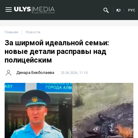
ҚАЗ
РУС
Главная
Новости
За ширмой идеальной семьи:
новые детали расправы над
полицейским
Динара Бекболаева
25.06.2026, 11:10