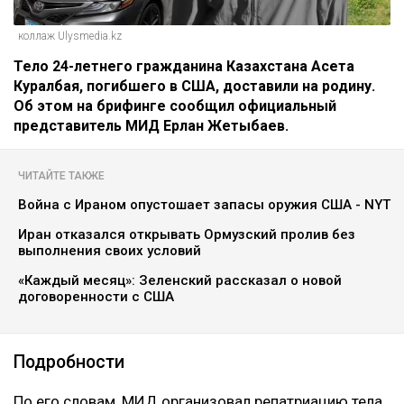
коллаж Ulysmedia.kz
Тело 24-летнего гражданина Казахстана Асета
Куралбая, погибшего в США, доставили на родину.
Об этом на брифинге сообщил официальный
представитель МИД Ерлан Жетыбаев.
ЧИТАЙТЕ ТАКЖЕ
Война с Ираном опустошает запасы оружия США - NYT
Иран отказался открывать Ормузский пролив без
выполнения своих условий
«Каждый месяц»: Зеленский рассказал о новой
договоренности с США
Подробности
По его словам, МИД организовал репатриацию тела