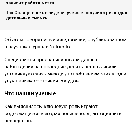
botanichka
Ученые пришли к выводу, что темный виноград и
черника способны положительно влиять на
здоровье сердечно-сосудистой системы, передает
Ulysmedia.kz.
ЧИТАЙТЕ ТАКЖЕ
Корь, коклюш, теперь «свинка»: чем грозит Казахстану
массовый отказ от прививок
Нейробиолог назвала три привычки, от которых
зависит работа мозга
Так Солнце еще не видели: ученые получили рекордно
детальные снимки
Об этом говорится в исследовании, опубликованном
в научном журнале Nutrients.