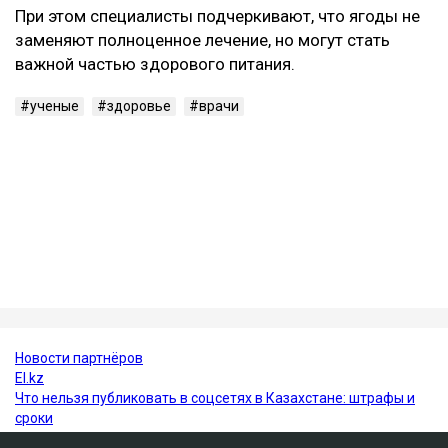
Наиболее выраженный защитный эффект ученые
зафиксировали у людей с избыточным весом,
повышенным артериальным давлением и
метаболическим синдромом.
Исследователи отмечают, что включение темного
винограда и черники в регулярный рацион может
стать одной из простых профилактических мер для
поддержания здоровья сердца.
При этом специалисты подчеркивают, что ягоды не
заменяют полноценное лечение, но могут стать
важной частью здорового питания.
ученые
здоровье
врачи