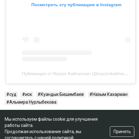
Посмотреть эту публикацию в Instagram
Публикация от Nazym Kakharman (@nazymkakharman)
суд
иск
Куандык Бишимбаев
Назым Кахарман
Альмира Нурлыбекова
Мы используем файлы cookie для улучшения
работы сайта.
Принять
Продолжая использование сайта, вы
соглашаетесь с нашей
политикой