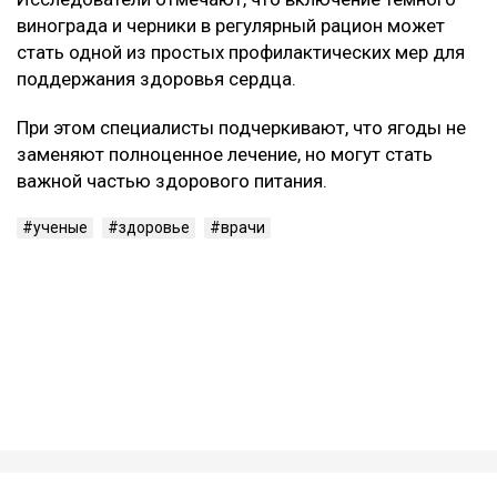
эластичность сосудов и общее состояние сердечно-
сосудистой системы.
Кому особенно полезно
Наиболее выраженный защитный эффект ученые
зафиксировали у людей с избыточным весом,
повышенным артериальным давлением и
метаболическим синдромом.
Исследователи отмечают, что включение темного
винограда и черники в регулярный рацион может
стать одной из простых профилактических мер для
поддержания здоровья сердца.
При этом специалисты подчеркивают, что ягоды не
заменяют полноценное лечение, но могут стать
важной частью здорового питания.
ученые
здоровье
врачи