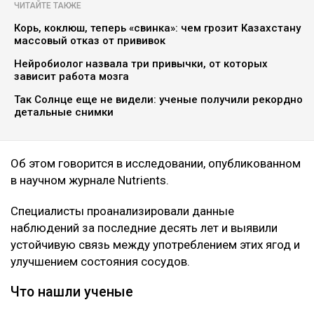
botanichka
Ученые пришли к выводу, что темный виноград и
черника способны положительно влиять на
здоровье сердечно-сосудистой системы, передает
Ulysmedia.kz.
ЧИТАЙТЕ ТАКЖЕ
Корь, коклюш, теперь «свинка»: чем грозит Казахстану
массовый отказ от прививок
Нейробиолог назвала три привычки, от которых
зависит работа мозга
Так Солнце еще не видели: ученые получили рекордно
детальные снимки