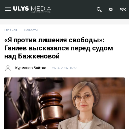
ҚАЗ
РУС
Главная
Новости
«Я против лишения свободы»:
Ганиев высказался перед судом
над Бажкеновой
Курманов Байтас
26.06.2026, 15:58