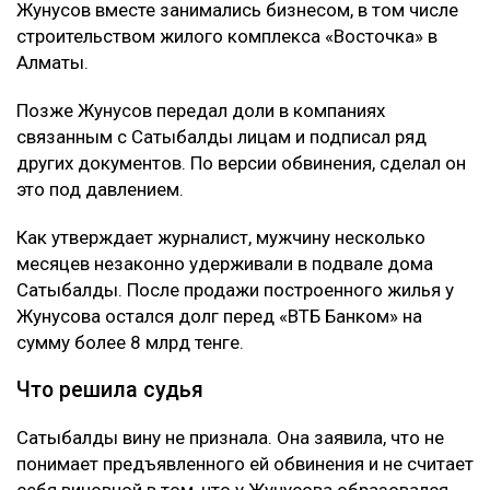
коллаж: архив Ulysmedia.kz
Бывшую жену племянника Нурсултана Назарбаева
Гульмиру Сатыбалды признали виновной по
четвертому уголовному делу. Новый срок ей не
добавили - ранее назначенные 12 лет лишения
свободы остались без изменений. Однако суд
постановил взыскать с нее более 8 млрд тенге,
передаёт Ulysmedia.kz.
ЧИТАЙТЕ ТАКЖЕ
Трампу запретили строить бальный зал в Белом доме
за $400 млн
Миллиарды тенге украли на реконструкции водовода в
Атырау
10 млрд тенге за смерть Нурай потребовали с
Шерхана Аймахана