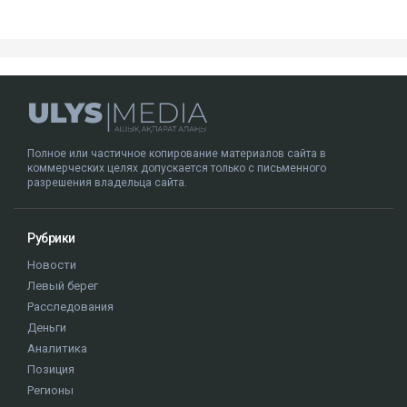
похищении человека, присвоении и растрате
имущества. По совокупности ей назначили восемь
лет лишения свободы.
В 2024 году Сатыбалды признали виновной еще по
одному делу - о вымогательстве и незаконном
лишении свободы. После этого окончательный срок
увеличили до 12 лет.
Кто такая Гульмира Сатыбалды
Гульмира Сатыбалды - бывшая супруга Кайрата
Сатыбалды, племянника экс-президента Казахстана
Нурсултана Назарбаева. Они развелись в 2005 году.
У бывших супругов трое общих детей - сын
Бауыржан и дочери Аружан и Дария. По имеющейся
в открытом доступе информации, по профессии
Гульмира Сатыбалды - учительница.
Нурсултан Назарбаев
суд
Кайрат Сатыбалды