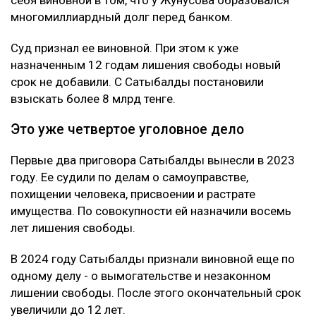
Подробности
Как сообщил
журналист
Михаил Козачков, на этот
раз Сатыбалды обвиняли в причинении
имущественного вреда путем обмана и
самоуправстве. Потерпевшим признали Абая
Жунусова - бывшего мужа ее сестры и прежнего
бизнес-партнера. Отмечается, что Сатыбалды и
Жунусов вместе занимались бизнесом, в том числе
строительством жилого комплекса «Восточка» в
Алматы.
Позже Жунусов передал доли в компаниях
связанным с Сатыбалды лицам и подписал ряд
других документов. По версии обвинения, сделал он
это под давлением.
Как утверждает журналист, мужчину несколько
месяцев незаконно удерживали в подвале дома
Сатыбалды. После продажи построенного жилья у