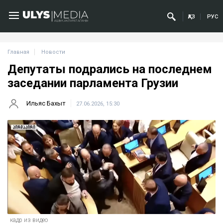
ҚАЗ
РУС
Главная
Новости
Депутаты подрались на последнем
заседании парламента Грузии
Ильяс Бахыт
27.06.2026, 15:30
кадр из видео