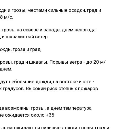
и и грозы, местами сильные осадки, град и
8 м/с.
грозы на севере и западе, днем непогода
 и шквалистый ветер.
дь, гроза и град.
розы, град и шквалы. Порывы ветра - до 20 м/
днем.
дут небольшие дожди, на востоке и юге -
38 градусов. Высокий риск степных пожаров
аде возможны грозы, а днем температура
не ожидается около +35.
 днем ожидаются сильные дожди, грозы, град и