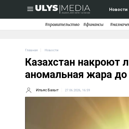
Новости
#правительство
#финансы
#назначе
Главная
Новости
Казахстан накроют л
аномальная жара до
Ильяс Бахыт
27.06.2026, 16:59