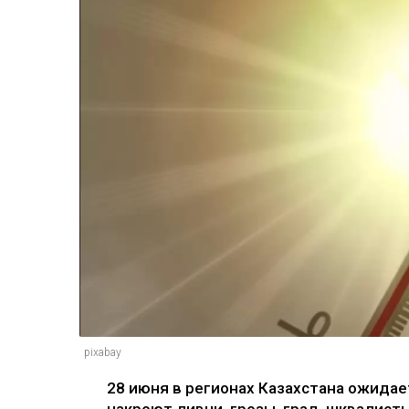
pixabay
28 июня в регионах Казахстана ожидае
накроют ливни, грозы, град, шквалист