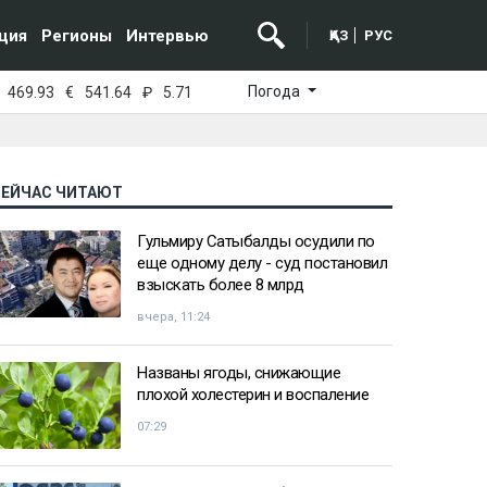
ция
Регионы
Интервью
ҚАЗ
РУС
Погода
469.93
€
541.64
₽
5.71
СЕЙЧАС ЧИТАЮТ
Гульмиру Сатыбалды осудили по
еще одному делу - суд постановил
взыскать более 8 млрд
вчера, 11:24
Названы ягоды, снижающие
плохой холестерин и воспаление
07:29