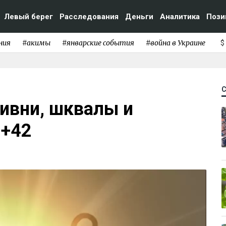
Левый берег
Расследования
Деньги
Аналитика
Пози
ния
#акимы
#январские события
#война в Украине
$
ивни, шквалы и
 +42