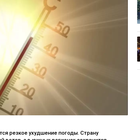
тся резкое ухудшение погоды. Страну
ый ветер, а в южных регионах сохранится