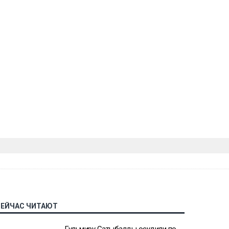
СЕЙЧАС ЧИТАЮТ
Гульмиру Сатыбалды осудили по