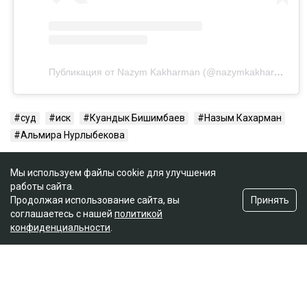
Публикация от Nazym Kakharman (@nazymkakharman)
суд
иск
Куандык Бишимбаев
Назым Кахарман
Альмира Нурлыбекова
Мы используем файлы cookie для улучшения
работы сайта.
Принять
Продолжая использование сайта, вы
соглашаетесь с нашей
политикой
конфиденциальности
.