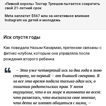
почти на 25 млн тенге. По словам Кахарман, это
четвертое судебное разбирательство,
инициированное семьей осужденного экс-министра
за последние два года, ссообщает Ulysmedia.kz.
ЧИТАЙТЕ ТАКЖЕ
10 млрд тенге за смерть Нурай потребовали с
Шерхана Аймахана
«Пивной король» Тохтар Тулешов пытается сократить
свой 21-летний срок
Meta заплатит $567 млн за негативное влияние
Instagram на детей и молодежь
Иск спустя годы
Как поведала Назым Кахарман, претензии связаны с
фитнес-клубом, которым она управляла после