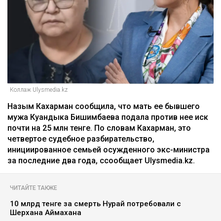
Кахарман мать Бишимбаева
Зарина Файзулина
06.08.2026, 08:58
Коллаж Ulysmedia.kz
Назым Кахарман сообщила, что мать ее бывшего
мужа Куандыка Бишимбаева подала против нее иск