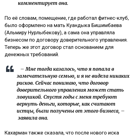
рождения второго ребенка.
– Это уже четвертый иск за два года в мою
сторону, но первый – от бывшей свекрови. Я
за все это время подала только один иск, о
лишении родительских прав. У меня
ощущение, что в их мире я виновата во всем:
что развелась, что высказала свое мнение,
что дети не хотят общаться с ними, –
комментирует она.
По её словам, помещение, где работал фитнес-клуб,
было оформлено на мать Куандыка Бишимбаева
(Альмиру Нурлыбекову), а сама она управляла
бизнесом по договору доверительного управления.
Теперь же этот договор стал основанием для
денежных требований.
– Мне тогда казалось, что я попала в