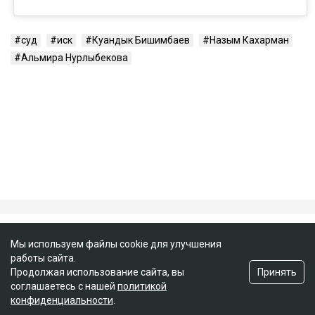
Публикация от Nazym Kakharman (@nazymkakharman)
суд
иск
Куандык Бишимбаев
Назым Кахарман
Альмира Нурлыбекова
Мы используем файлы cookie для улучшения
работы сайта.
Принять
Продолжая использование сайта, вы
соглашаетесь с нашей
политикой
конфиденциальности
.