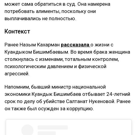
замечательную семью, и я не видела никаких
рисков. Сейчас понимаю, что договор
доверительного управления может стать
ловушкой. Спустя годы с меня требуют
вернуть деньги, которые, как считают
истцы, были получены от этого бизнеса, –
заявила она.
Кахарман также сказала, что после нового иска
может сама обратиться в суд. Она намерена
потребовать алименты, поскольку они
выплачивались не полностью.
Контекст
Ранее Назым Кахарман
рассказала
о жизни с
Куандыком Бишимбаевым. Во время брака женщина
столкнулась с изменами, тотальным контролем,
психологическим давлением и физической