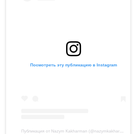
агрессией.
Напомним, бывший министр национальной
экономики Куандык Бишимбаев отбывает 24-летний
срок по делу об убийстве Салтанат Нукеновой. Ранее
он также был осужден за коррупцию.
Посмотреть эту публикацию в Instagram