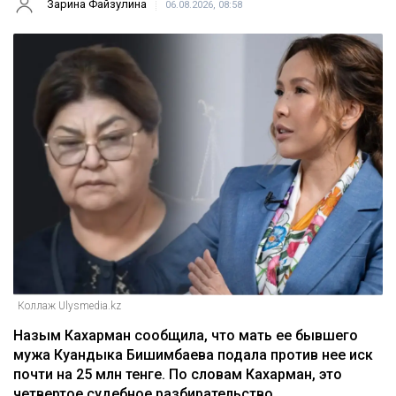
Зарина Файзулина
06.08.2026, 08:58
Коллаж Ulysmedia.kz
Назым Кахарман сообщила, что мать ее бывшего
мужа Куандыка Бишимбаева подала против нее иск
почти на 25 млн тенге. По словам Кахарман, это
четвертое судебное разбирательство,