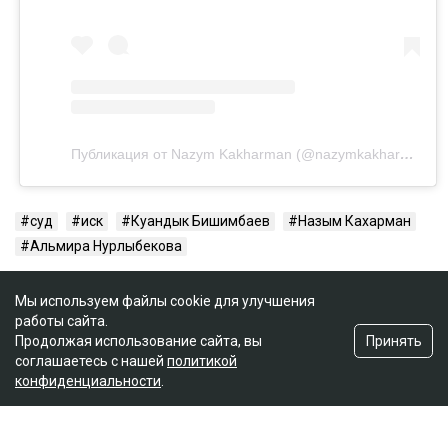
Публикация от Nazym Kakharman (@nazymkakharman)
суд
иск
Куандык Бишимбаев
Назым Кахарман
Альмира Нурлыбекова
Мы используем файлы cookie для улучшения
работы сайта.
Принять
Продолжая использование сайта, вы
соглашаетесь с нашей
политикой
конфиденциальности
.