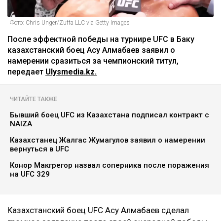
Фото: Chris Unger/Zuffa LLC via Getty Images
После эффектной победы на турнире UFC в Баку
казахстанский боец Асу Алмабаев заявил о
намерении сразиться за чемпионский титул,
передает
Ulysmedia.kz.
ЧИТАЙТЕ ТАКЖЕ
Бывший боец UFC из Казахстана подписал контракт с
NAIZA
Казахстанец Жалгас Жумагулов заявил о намерении
вернуться в UFC
Конор Макгрегор назвал соперника после поражения
на UFC 329
Казахстанский боец UFC Асу Алмабаев сделал