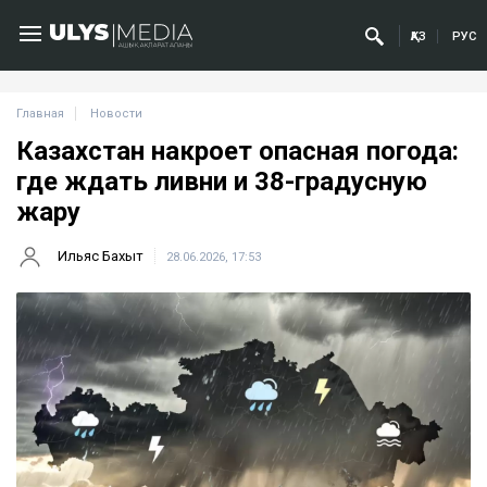
ҚАЗ
РУС
Главная
Новости
Казахстан накроет опасная погода:
где ждать ливни и 38-градусную
жару
Ильяс Бахыт
28.06.2026, 17:53