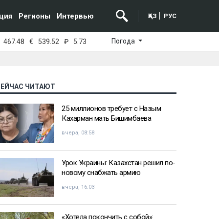
ция
Регионы
Интервью
ҚАЗ
РУС
Погода
467.48
€
539.52
₽
5.73
СЕЙЧАС ЧИТАЮТ
25 миллионов требует с Назым
Кахарман мать Бишимбаева
вчера, 08:58
Урок Украины: Казахстан решил по-
новому снабжать армию
вчера, 16:03
«Хотела покончить с собой»: