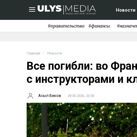
Новости
#правительство
#финансы
#назначе
Главная
Новости
Все погибли: во Фра
с инструкторами и к
Асыл Беков
28.06.2026, 20:30