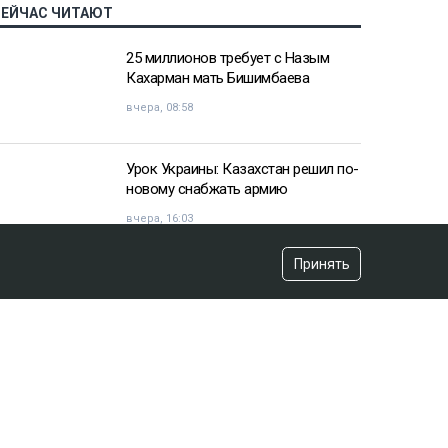
СЕЙЧАС ЧИТАЮТ
25 миллионов требует с Назым
Кахарман мать Бишимбаева
вчера, 08:58
Урок Украины: Казахстан решил по-
новому снабжать армию
вчера, 16:03
Принять
«Хотела покончить с собой»:
девочка подверглась травле после
изнасилования в Актобе
вчера, 10:20
Владимир Зеленский договорился
с НАТО