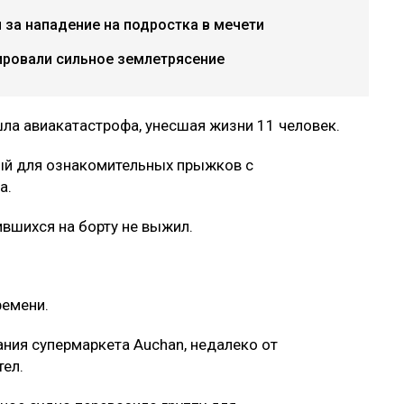
и за нападение на подростка в мечети
ировали сильное землетрясение
ла авиакатастрофа, унесшая жизни 11 человек.
ый для ознакомительных прыжков с
а.
вшихся на борту не выжил.
ремени.
ния супермаркета Auchan, недалеко от
тел.