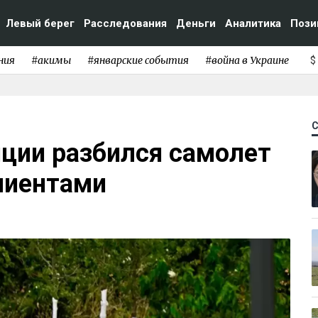
Левый берег
Расследования
Деньги
Аналитика
Пози
ния
#акимы
#январские события
#война в Украине
$
нции разбился самолет
лиентами