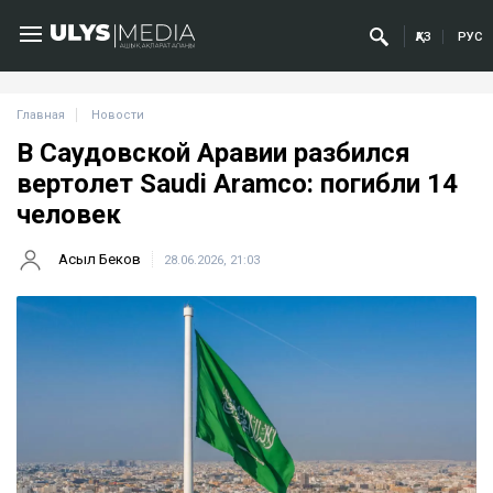
ҚАЗ
РУС
Главная
Новости
В Саудовской Аравии разбился
вертолет Saudi Aramco: погибли 14
человек
Асыл Беков
28.06.2026, 21:03