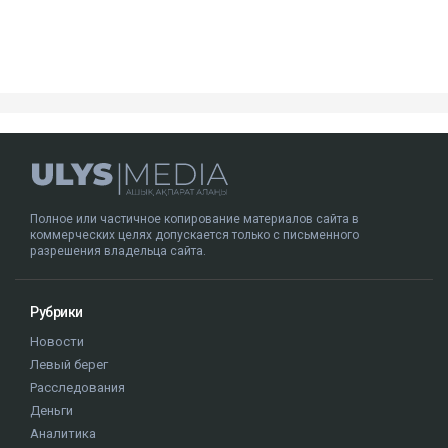
Полное или частичное копирование материалов сайта в
коммерческих целях допускается только с письменного
разрешения владельца сайта.
Рубрики
Новости
Левый берег
Расследования
Деньги
Аналитика