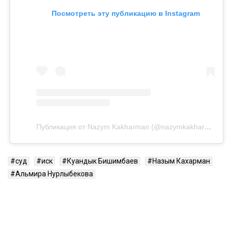
Посмотреть эту публикацию в Instagram
Публикация от Nazym Kakharman (@nazymkakharman)
суд
иск
Куандык Бишимбаев
Назым Кахарман
Альмира Нурлыбекова