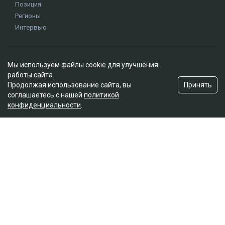
Позиция
Регионы
Интервью
Редакция
Мы используем файлы cookie для улучшения
О проекте
работы сайта.
Правила сайта
Принять
Продолжая использование сайта, вы
Реклама на сайте
соглашаетесь с нашей
политикой
конфиденциальности
.
Контакты
Редакционная политика
Мы в социальных сетях
Подписаться на Google News