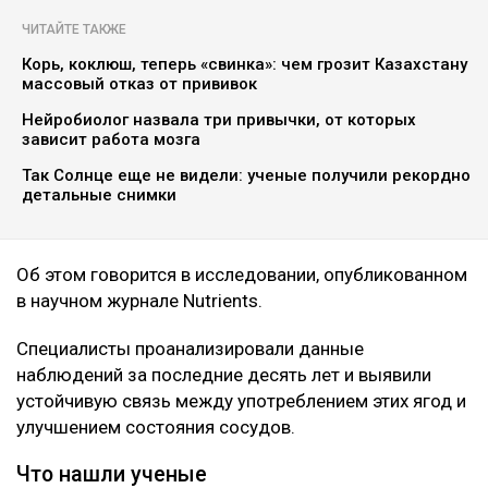
плохой холестерин и воспаление
Асыл Беков
09.08.2026, 07:29
botanichka
Ученые пришли к выводу, что темный виноград и
черника способны положительно влиять на
здоровье сердечно-сосудистой системы, передает
Ulysmedia.kz.
ЧИТАЙТЕ ТАКЖЕ
Корь, коклюш, теперь «свинка»: чем грозит Казахстану
массовый отказ от прививок
Нейробиолог назвала три привычки, от которых
зависит работа мозга
Так Солнце еще не видели: ученые получили рекордно
детальные снимки