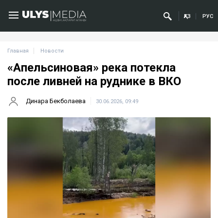
ҚАЗ
РУС
Главная
Новости
«Апельсиновая» река потекла
после ливней на руднике в ВКО
Динара Бекболаева
30.06.2026, 09:49