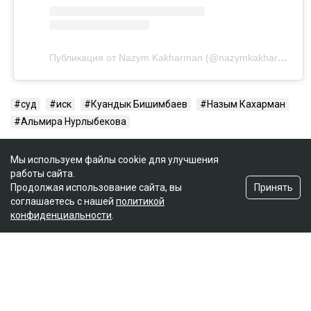
Публикация от Nazym Kakharman (@nazymkakharman)
суд
иск
Куандык Бишимбаев
Назым Кахарман
Альмира Нурлыбекова
Мы используем файлы cookie для улучшения
работы сайта.
Принять
Продолжая использование сайта, вы
соглашаетесь с нашей
политикой
конфиденциальности
.