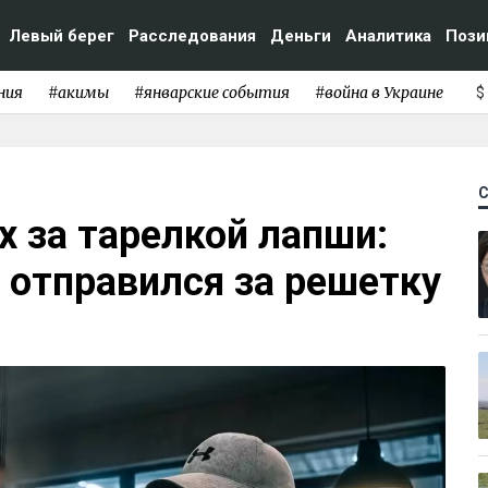
Левый берег
Расследования
Деньги
Аналитика
Пози
ния
#акимы
#январские события
#война в Украине
$
х за тарелкой лапши:
 отправился за решетку