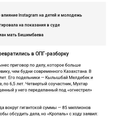
е влияние Instagram на детей и молодежь
гировала на показания в суде
рман мать Бишимбаева
ревратились в ОПГ-разборку
нес приговор по делу, которое больше
вику, чем будни современного Казахстана. В
 лет. Его подельники — Кылышбай Мелдебек и
 по 6,5 лет. Четвертый соучастник, Мухтар
денный у него переделанный под «огнестрел»
ода вокруг гигантской суммы — 85 миллионов
обы обсудить дела, но «Кропаль» с ходу заявил: