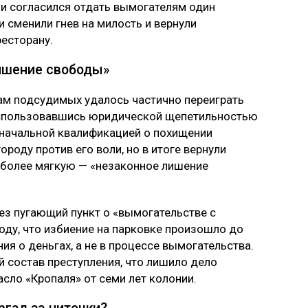
и согласился отдать вымогателям один
и сменили гнев на милость и вернули
ресторану.
ишение свободы»
ам подсудимых удалось частично переиграть
воспользовавшись юридической щепетильностью
воначальной квалификацией о похищении
ороду против его воли, но в итоге вернули
а более мягкую — «незаконное лишение
ез пугающий пункт о «вымогательстве с
оду, что избиение на парковке произошло до
ия о деньгах, а не в процессе вымогательства.
й состав преступления, что лишило дело
асло «Кропаля» от семи лет колонии.