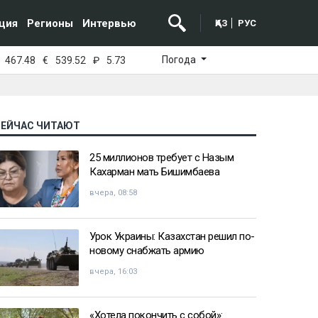
ция
Регионы
Интервью
ҚАЗ
РУС
Погода
467.48
€
539.52
₽
5.73
СЕЙЧАС ЧИТАЮТ
25 миллионов требует с Назым
Кахарман мать Бишимбаева
вчера, 08:58
Урок Украины: Казахстан решил по-
новому снабжать армию
вчера, 16:03
«Хотела покончить с собой»: