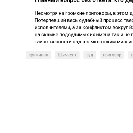
Главный вопрос без ответа: кто де
Несмотря на громкие приговоры, в этом 
Потерпевший весь судебный процесс твер
исполнителями, а за конфликтом вокруг 
на скамье подсудимых их имена так и не 
таинственности над шымкентским милли
криминал
Шымкент
суд
приговор