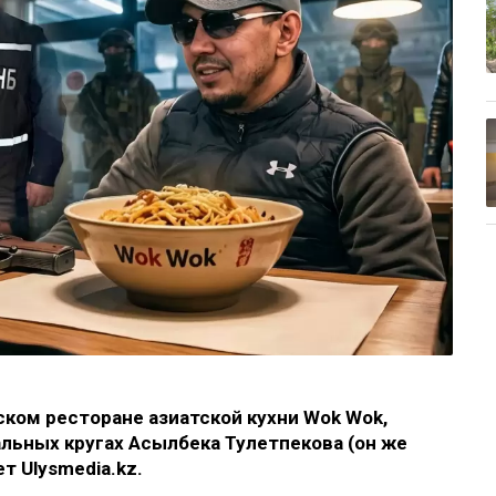
ском ресторане азиатской кухни Wok Wok,
альных кругах Асылбека Тулетпекова (он же
т Ulysmedia.kz.