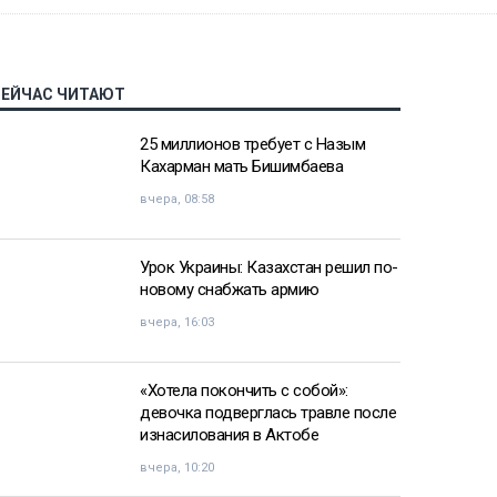
СЕЙЧАС ЧИТАЮТ
25 миллионов требует с Назым
Кахарман мать Бишимбаева
вчера, 08:58
Урок Украины: Казахстан решил по-
новому снабжать армию
вчера, 16:03
«Хотела покончить с собой»:
девочка подверглась травле после
изнасилования в Актобе
вчера, 10:20