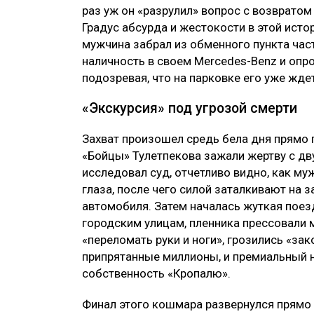
раз уж он «разрулил» вопрос с возвратом 
Градус абсурда и жестокости в этой истор
мужчина забрал из обменного пункта час
наличность в своем Mercedes-Benz и опро
подозревая, что на парковке его уже жде
«Экскурсия» под угрозой смерти
Захват произошел средь бела дня прямо
«Бойцы» Тулетпекова зажали жертву с дву
исследовал суд, отчетливо видно, как му
глаза, после чего силой заталкивают на 
автомобиля. Затем началась жуткая поез
городским улицам, пленника прессовали 
«переломать руки и ноги», грозились «зак
припрятанные миллионы, и премиальный 
собственность «Кропалю».
Финал этого кошмара развернулся прямо