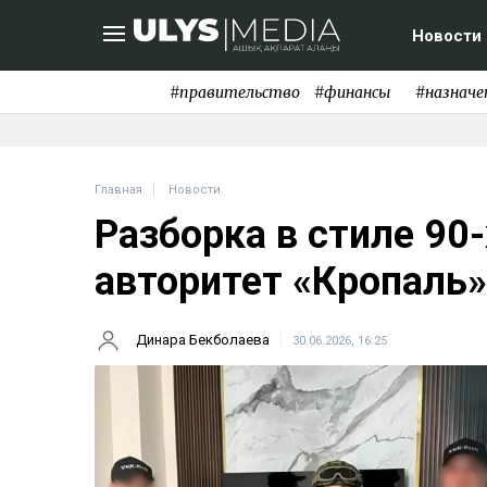
Новости
#правительство
#финансы
#назначе
Главная
Новости
Разборка в стиле 90-
авторитет «Кропаль»
Динара Бекболаева
30.06.2026, 16:25