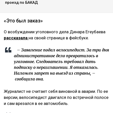
Фото из аккаунта Динары Егеубаевой в соцсети
Журналисту запретили выезд из страны.
Расследование ведется по статье 345, части 1
Уголовного кодекса, сообщает Ulysmedia.kz.
ЧИТАЙТЕ ТАКЖЕ
«Пока он еще жив»: новые кадры с Кок-Жайляу
встревожили алматинцев
«Угрожал зарезать детей»: алматинка заявила о
нападении мужчины в парке
Водителям придется платить гораздо больше за
проезд по БАКАД