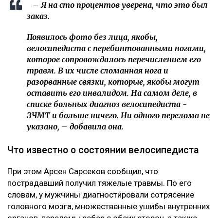
«Это был заказ»
О возбуждении уголовного дела Динара Егеубаева
рассказала
на своей странице в фейсбуке.
– Заявление подал велосипедист. За три дня
административное дело превратилось в
уголовное. Следователь требовал дать
подписку о неразглашении. Я отказалась.
Наложен запрет на выезд из страны, –
сообщила она.
Журналист не считает себя виновной в аварии. По ее
версии, велосипедист двигался по встречной полосе
и сам врезался в ее автомобиль.
– Я на сто процентов уверена, что это был
заказ.