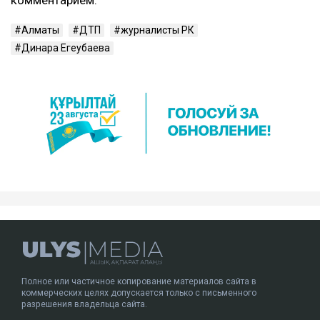
исключают, что последствия могут привести к
инвалидности.
– Пока же остается один бесспорный факт:
человек находится в больнице с
тяжелейшими травмами. И именно этот
факт сегодня выглядит куда более реальным,
чем любые конспирологические версии, –
написал
он.
ДТП с участием Динары Егеубаевой произошло в
Алматы несколько дней назад. После аварии
журналист опубликовала запись с
видеорегистратора.
Ulysmedia.kz обратился в департамент полиции за
комментарием.
Алматы
ДТП
журналисты РК