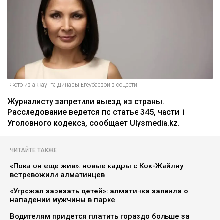
Главная
Новости
На Динару Егеубаеву завели
уголовное дело после ДТП
Курманов Байтас
05.08.2026, 12:46