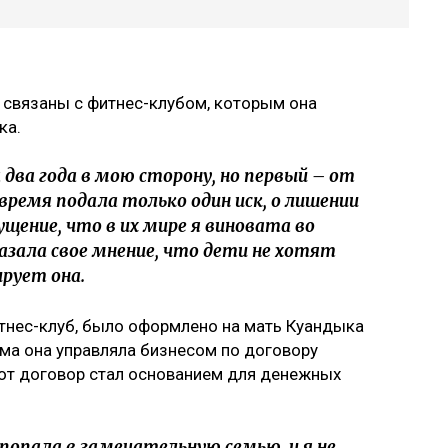
 связаны с фитнес-клубом, которым она
ка.
два года в мою сторону, но первый – от
 время подала только один иск, о лишении
ущение, что в их мире я виновата во
казала свое мнение, что дети не хотят
рует она.
итнес-клуб, было оформлено на мать Куандыка
ма она управляла бизнесом по договору
тот договор стал основанием для денежных
попала в замечательную семью, и я не