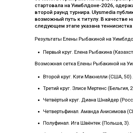
стартовала на Уимблдоне-2026, одержа
второй раунд турнира. Ulysmedia публи
возможный путь к титулу. В качестве
следующем этапе указана теннисистка
Результаты Елены Рыбакиной на Уимблдо
Первый круг. Елена Рыбакина (Казахстан
Возможная сетка Елены Рыбакиной на У
Второй круг. Кэти Макнелли (США, 50).
Третий круг. Элисе Мертенс (Бельгия, 2
Четвёртый круг. Диана Шнайдер (Росси
Четвертьфинал. Аманда Анисимова (СШ
Полуфинал. Ига Швёнтек (Польша, 3).