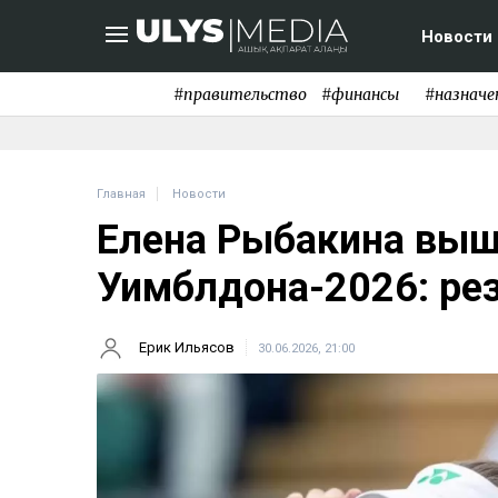
Новости
#правительство
#финансы
#назначе
Главная
Новости
Елена Рыбакина вышл
Уимблдона-2026: рез
Ерик Ильясов
30.06.2026, 21:00