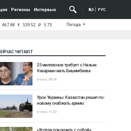
ция
Регионы
Интервью
ҚАЗ
РУС
Погода
467.48
€
539.52
₽
5.73
СЕЙЧАС ЧИТАЮТ
25 миллионов требует с Назым
Кахарман мать Бишимбаева
вчера, 08:58
Урок Украины: Казахстан решил по-
новому снабжать армию
вчера, 16:03
«Хотела покончить с собой»: