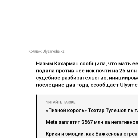
Коллаж Ulysmedia.kz
Назым Кахарман сообщила, что мать е
подала против нее иск почти на 25 млн
судебное разбирательство, иницииров
последние два года, ссообщает Ulysmed
ЧИТАЙТЕ ТАКЖЕ
«Пивной король» Тохтар Тулешов пыта
Meta заплатит $567 млн за негативно
Крики и эмоции: как Бажкенова отреа