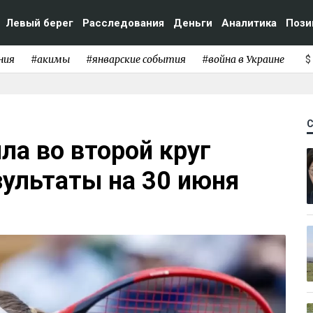
Левый берег
Расследования
Деньги
Аналитика
Пози
ния
#акимы
#январские события
#война в Украине
$
а во второй круг
ультаты на 30 июня