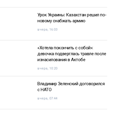
Урок Украины: Казахстан решил по-
новому снабжать армию
вчера, 16:03
«Хотела покончить с собой»:
девочка подверглась травле после
изнасилования в Актобе
вчера, 10:20
Владимир Зеленский договорился
с НАТО
вчера, 07:44