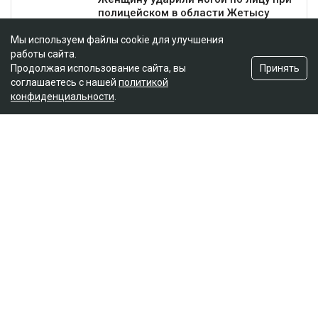
Мы используем файлы cookie для улучшения
работы сайта.
Принять
Продолжая использование сайта, вы
соглашаетесь с нашей
политикой
конфиденциальности
.
Главная
Новости
Названы ягоды, снижающие
плохой холестерин и воспаление
Асыл Беков
09.08.2026, 07:29
botanichka
Ученые пришли к выводу, что темный виноград и
черника способны положительно влиять на
здоровье сердечно-сосудистой системы, передает