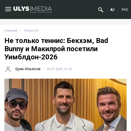
ҚАЗ
РУС
Главная
Новости
Не только теннис: Бекхэм, Bad
Bunny и Макилрой посетили
Уимблдон-2026
Ерик Ильясов
02.07.2026, 01:02