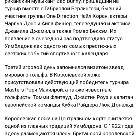
риканский музыкант Bad Bunny, пришедший на
турнир вместе с Габриэлой Берлингери, бывший
участник группы One Direction Найл Хоран, актеры
Чарльз Дэнс и Айла Фишер, телеведущая и актриса
Джамила Джамил, а также Ромео Бекхэм. Их
появление в очередной раз подтвердило статус
Уимблдона как одного из самых престижных
светских событий спортивного календаря.
Третий игровой день запомнился визитом звезд
мирового гольфа. В Королевской ложе
присутствовали действующий победитель турнира
Masters Рори Макилрой, а также известные
гольфисты Томми Флитвуд, Джастин Роуз и капитан
европейской команды Кубка Райдера Люк Дональд.
Королевская ложа на Центральном корте считается
одной из главных традиций Уимблдона. С 1922 года
здесь размещаются члены британской королевской