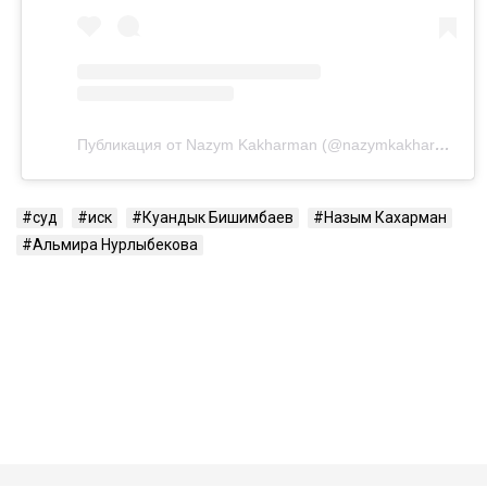
Публикация от Nazym Kakharman (@nazymkakharman)
суд
иск
Куандык Бишимбаев
Назым Кахарман
Альмира Нурлыбекова