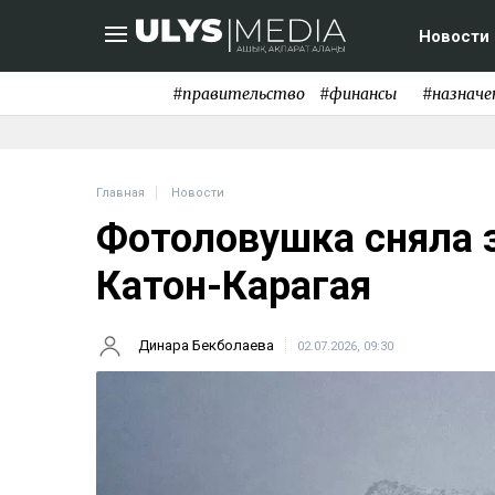
Новости
#правительство
#финансы
#назначе
Главная
Новости
Фотоловушка сняла 
Катон-Карагая
Динара Бекболаева
02.07.2026, 09:30