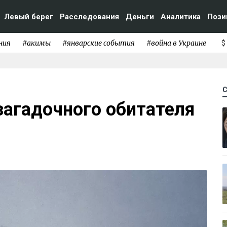
Левый берег
Расследования
Деньги
Аналитика
Пози
ния
#акимы
#январские события
#война в Украине
$
загадочного обитателя