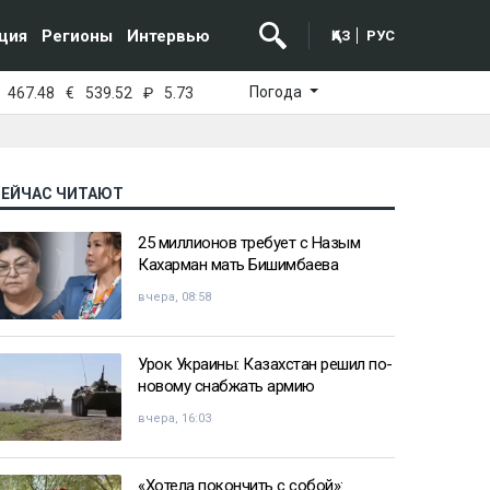
ция
Регионы
Интервью
ҚАЗ
РУС
Погода
467.48
€
539.52
₽
5.73
СЕЙЧАС ЧИТАЮТ
25 миллионов требует с Назым
Кахарман мать Бишимбаева
вчера, 08:58
Урок Украины: Казахстан решил по-
новому снабжать армию
вчера, 16:03
«Хотела покончить с собой»: