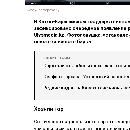
Фото @qazaqormany
В Катон-Карагайском государственно
зафиксировано очередное появление р
Ulysmedia.kz. Фотоловушка, установле
нового снежного барса.
ЧИТАЙТЕ ТАКЖЕ
Спрятали от любопытных глаз: что из
Селфи от архара: Устюртский запове
Редкие кадры: в Казахстане вновь з
Хозяин гор
Сотрудники национального парка подчерки
уникальными кадрами которой делились 