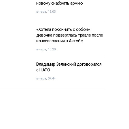
новому снабжать армию
вчера, 16:03
«Хотела покончить с собой»:
девочка подверглась травле после
изнасилования в Актобе
вчера, 10:20
Владимир Зеленский договорился
с НАТО
вчера, 07:44