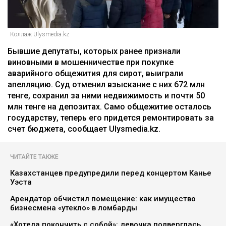
Коллаж Ulysmedia.kz
Бывшие депутаты, которых ранее признали
виновными в мошенничестве при покупке
аварийного общежития для сирот, выиграли
апелляцию. Суд отменил взыскание с них 672 млн
тенге, сохранил за ними недвижимость и почти 50
млн тенге на депозитах. Само общежитие осталось
государству, теперь его придется ремонтировать за
счет бюджета, сообщает Ulysmedia.kz.
ЧИТАЙТЕ ТАКЖЕ
Казахстанцев предупредили перед концертом Канье
Уэста
Арендатор обчистил помещение: как имущество
бизнесмена «утекло» в ломбарды
«Хотела покончить с собой»: девочка подверглась